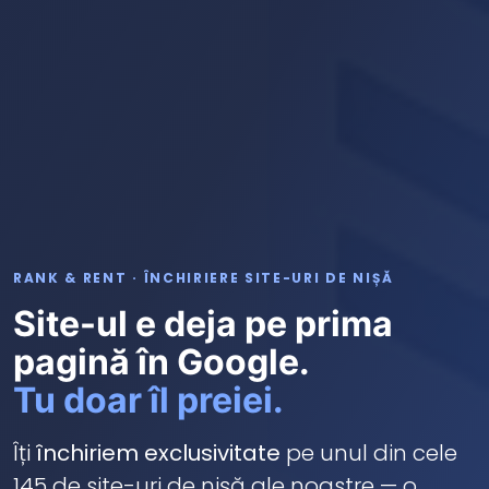
RANK & RENT · ÎNCHIRIERE SITE-URI DE NIȘĂ
Site-ul e deja pe prima
pagină în Google.
Tu doar îl preiei.
Îți
închiriem exclusivitate
pe unul din cele
145 de site-uri de nișă ale noastre — o