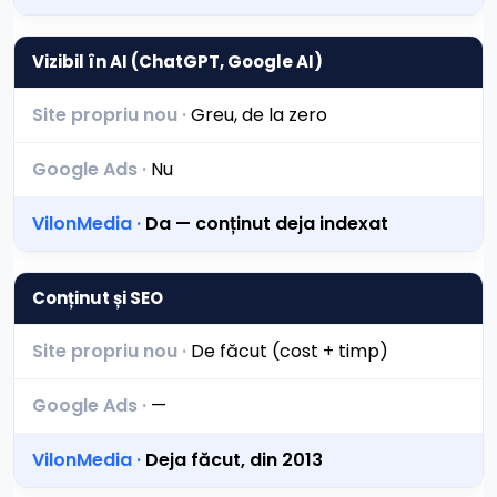
Vizibil în AI (ChatGPT, Google AI)
Greu, de la zero
Nu
Da — conținut deja indexat
Conținut și SEO
De făcut (cost + timp)
—
Deja făcut, din 2013