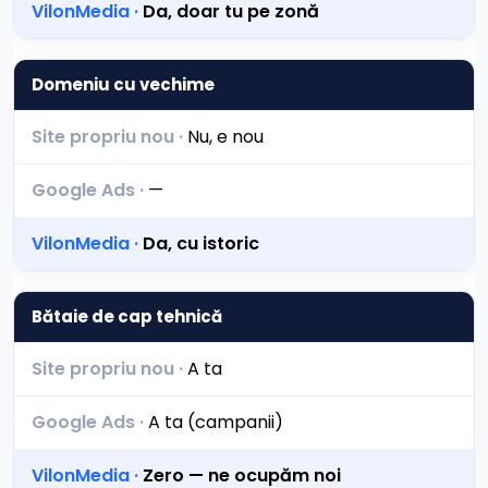
Da, doar tu pe zonă
Domeniu cu vechime
Nu, e nou
—
Da, cu istoric
Bătaie de cap tehnică
A ta
A ta (campanii)
Zero — ne ocupăm noi