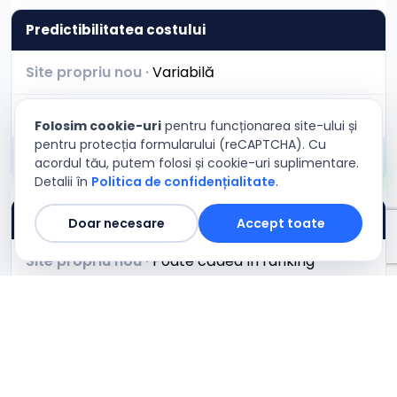
Predictibilitatea costului
Variabilă
Crește la concurență
Folosim cookie-uri
pentru funcționarea site-ului și
pentru protecția formularului (reCAPTCHA). Cu
Fix — știi exact cât
acordul tău, putem folosi și cookie-uri suplimentare.
Detalii în
Politica de confidențialitate
.
Pe termen lung
Doar necesare
Accept toate
Poate cădea în ranking
Se oprește când oprești banii
Menținut de noi, rămâi sus