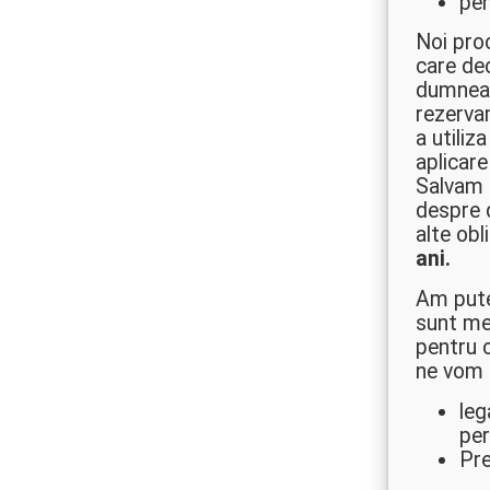
pen
Noi proc
care dec
dumneav
rezerva
a utiliz
aplicare
Salvam i
despre 
alte obl
ani.
Am pute
sunt men
pentru c
ne vom 
leg
per
Pre