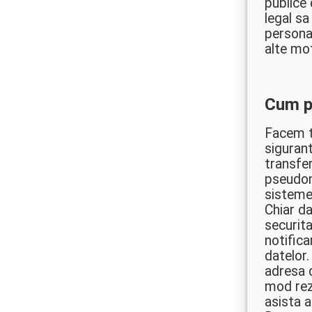
publice
legal s
personal
alte mot
Cum p
Facem to
siguran
transfe
pseudon
sistemel
Chiar d
securit
notifica
datelor
adresa 
mod rezo
asista a