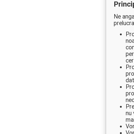
Princi
Ne anga
prelucra
Pro
noa
con
per
cer
Pro
pro
dat
Pro
pro
nec
Pre
nu 
mai
Vom
Vom