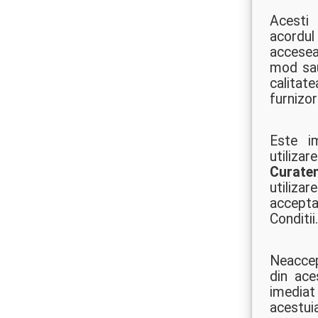
Acesti 
acordul 
accesea
mod sau 
calitat
furnizor
Este im
utiliza
Curate
utiliza
accepta
Conditii
Neaccep
din ace
imediat
acestuia