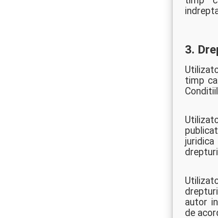
timp c
indrepta
3. Drep
Utilizat
timp ca
Conditiil
Utiliza
publica
juridic
drepturi
Utilizat
drepturi
autor in
de acord