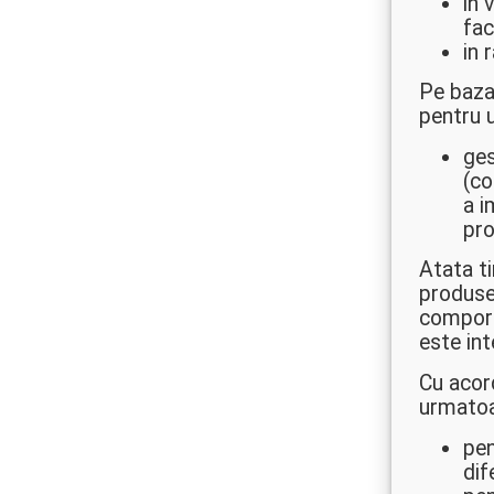
in 
fac
in 
Pe baza
pentru 
ges
(co
a i
pro
Atata ti
produse 
comport
este int
Cu acor
urmatoa
pen
dif