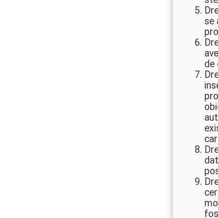
Dre
se 
pro
Dre
ave
de 
Dre
ins
pro
obi
aut
exi
car
Dre
dat
pos
Dre
cer
mot
fos