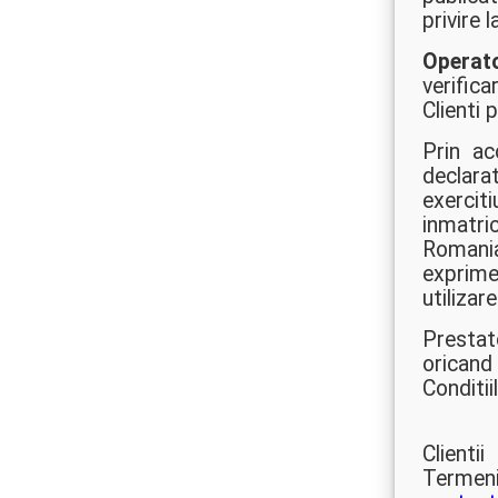
privire 
Operato
verific
Clienti 
Prin ac
declara
exerciti
inmatri
Romania
exprime
utilizar
Prestat
oricand 
Conditii
Client
Termeni