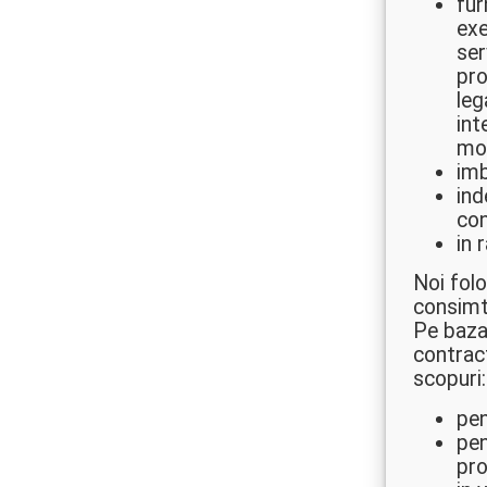
fur
exe
ser
pro
leg
int
mod
imb
ind
con
in 
Noi folo
consimt
Pe baza 
contrac
scopuri:
pen
pen
pro