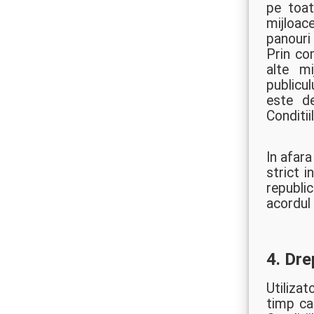
pe toat
mijloac
panouri 
Prin co
alte mi
publicu
este de
Conditiil
In afara
strict i
republi
acordul 
4. Dre
Utilizat
timp ca