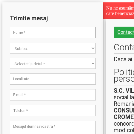
Nu ne asumăm r
care beneficia
Trimite mesaj
Contac
Cont
Daca ai
Polit
pers
S.C. V
social l
Romania
CONSUL
CROMER
concorda
mod col