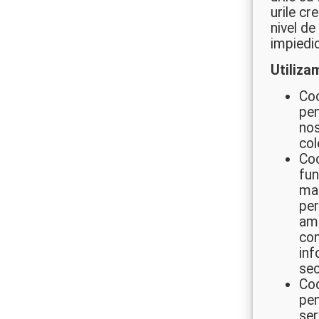
urile cr
nivel de
impiedic
Utiliza
Coo
pen
nos
col
Coo
fun
mai
per
ami
com
inf
sec
Coo
pen
ser