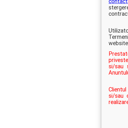
contact
sterger
contrac
Utiliza
Termenil
website
Prestato
priveste
si/sau 
Anuntul
Clientu
si/sau 
realiza