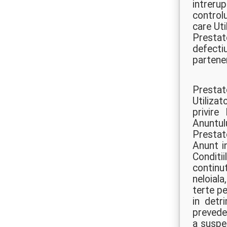
intreru
controlu
care Uti
Prestat
defecti
partener
Prestat
Utilizat
privire
Anuntulu
Prestato
Anunt i
Conditii
continu
neloiala
terte p
in detr
prevede
a suspe