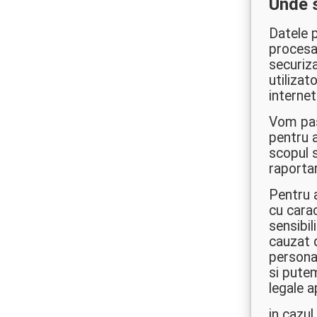
Unde s
Datele p
procesat
securiza
utilizat
internet
Vom pas
pentru a
scopul s
raporta
Pentru 
cu carac
sensibil
cauzat d
persona
si putem
legale a
in cazul