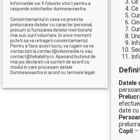
Ce 
Informatiile vor fi folosite strict pentru a
Ce 
raspunde solicitarilor dumneavoastra.
Cu
Consimtamantul in ceea ce priveste
Cin
prelucrarea datelor cu caracter personal,
Cum
precum si furnizarea datelor mentionate
Und
mai sus sunt voluntare. In orice moment
puteti sa va retrageti consimtamantul.
Inf
Pentru a face acest lucru, va rugam sa ne
Sec
contactati la contact@vilonmedia.ro sau
Inf
contact@tekability.ro. Apasand butonul de
mai jos declarati ca sunteti de acord cu
modul in care procesam datele
Definit
Dumneavoastra in acord cu termenii legali.
Datele 
persoana
Preluc
efectue
date cu
Persoa
prelucra
Copil
– 