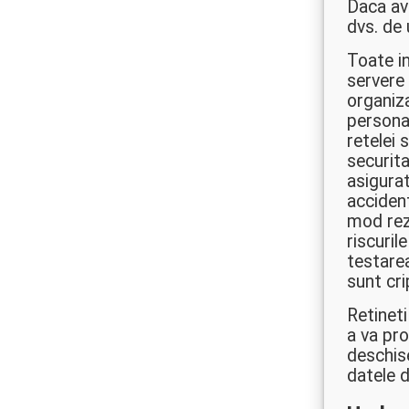
Daca ave
dvs. de 
Toate i
servere
organiz
persona
retelei 
securita
asigurat
accident
mod rez
riscuril
testarea
sunt cri
Retinet
a va pro
deschise
datele d