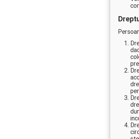
con
Dreptu
Persoan
Dre
dac
col
pre
Dre
acc
dre
per
Dre
dre
dum
inc
Dre
cir
ste