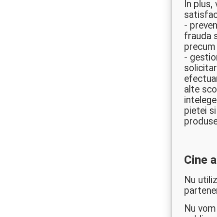
In plus,
satisfac
- preven
frauda s
precum s
- gestio
solicita
efectuar
alte sco
intelege
pietei s
produsel
Cine a
Nu utili
partener
Nu vom d