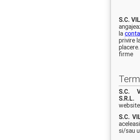
S.C. V
angajea
la
conta
privire 
placere
firme
Terme
S.C. 
S.R.L.
(
website-
S.C. V
aceleasi
si/sau u