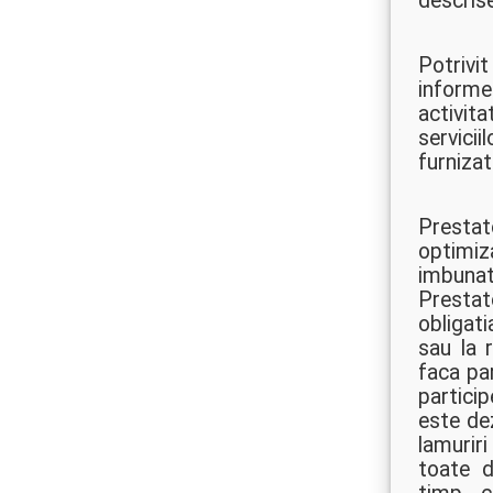
descrise
Potrivi
informe
activit
servici
furnizat
Prestat
optimiz
imbunat
Prestato
obligati
sau la 
faca par
particip
este dez
lamurir
toate d