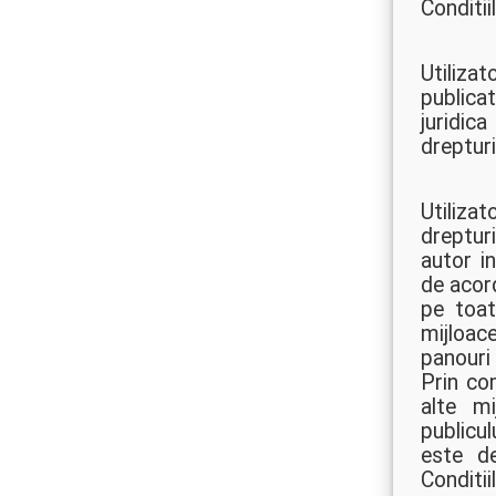
Conditiil
Utiliza
publica
juridic
drepturi
Utilizat
drepturi
autor in
de acord
pe toat
mijloac
panouri 
Prin co
alte mi
publicu
este de
Conditiil