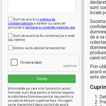
declarat
sunt co
locale p
Sunt de acord cu
politica de
Societa
confidentialitate
a datelor cu caracter
confiden
personal si
termenii si conditiile website-ului
dumneavo
Sunt de acord sa fiu contactat pe e-mail
de a va 
sau telefon
colecta
dumneav
Doresc sa fiu abonat la newsletter
produsel
cand int
Prin uti
acord c
este des
Trimite
Cupri
Informatiile pe care ni le furnizati in acest
formular sunt doar pentru a trimite raspuns
Def
la solicitarea Dumneavoastra, sau pentru a
va solicita lamuriri suplimentare. Va rugam
Pri
sa ne transmiteti daca sunteti de acord.