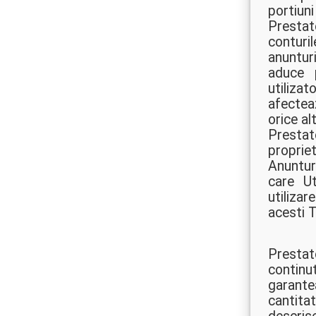
portiuni
Prestat
conturi
anunturi
aduce p
utiliza
afectea
orice al
Prestat
proprie
Anunturi
care Ut
utilizar
acesti T
Presta
continut
garante
cantitat