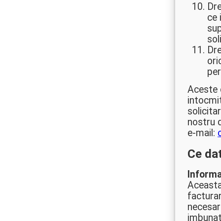
Dre
ce 
sup
sol
Dre
ori
per
Aceste d
intocmi
solicita
nostru d
e-mail:
Ce da
Informat
Aceasta
facturar
necesare
imbunata