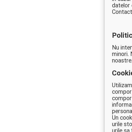
datelor
Contact
Politi
Nu inte
minori. 
noastre
Cookie
Utilizam
comporta
comporta
informat
personal
Un cook
urile st
urile s