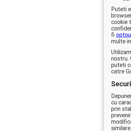
Puteti 
browser
cookie 
confiden
fi
optou
multe in
Utilizam
nostru. 
puteti c
catre G
Securi
Depunem
cu carac
prin sta
preveniri
modifica
similare