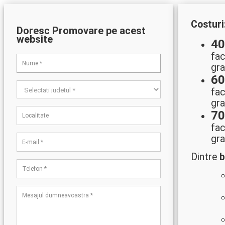
Costuri
Doresc Promovare pe acest
website
4
fac
gra
6
fac
gra
7
fac
gra
Dintre
b