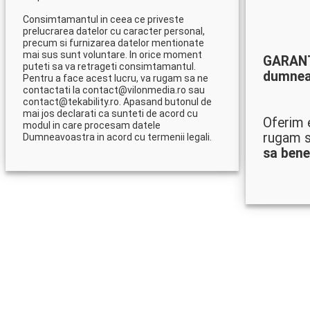
Consimtamantul in ceea ce priveste
prelucrarea datelor cu caracter personal,
precum si furnizarea datelor mentionate
mai sus sunt voluntare. In orice moment
GARAN
puteti sa va retrageti consimtamantul.
dumnea
Pentru a face acest lucru, va rugam sa ne
contactati la contact@vilonmedia.ro sau
contact@tekability.ro. Apasand butonul de
mai jos declarati ca sunteti de acord cu
Oferim e
modul in care procesam datele
rugam s
Dumneavoastra in acord cu termenii legali.
sa bene